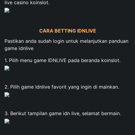
live casino koinslot.
CARA BETTING IDNLIVE
Pastikan anda sudah login untuk melanjutkan panduan
game idnlive
1. Pilih menu game IDNLIVE pada beranda koinslot.
2. Pilih game Idnlive favorit yang ingin di mainkan.
3. Berikut tampilan game idn live, selamat bermain.