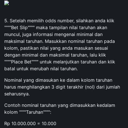
5. Setelah memilih odds number, silahkan anda klik
""""Bet Slip"""" maka tampilan nilai taruhan akan
muncul, juga informasi mengenai minimal dan
maksimal taruhan. Masukkan nominal taruhan pada
kolom, pastikan nilai yang anda masukan sesuai
dengan minimal dan maksimal taruhan, lalu klik
""""Place Bet"""" untuk melanjutkan taruhan dan klik
batal untuk merubah nilai taruhan.
Nominal yang dimasukan ke dalam kolom taruhan
harus menghilangkan 3 digit terakhir (nol) dari jumlah
seharusnya.
Contoh nominal taruhan yang dimasukkan kedalam
kolom """"Taruhan"""":
Rp 10.000.000 = 10.000