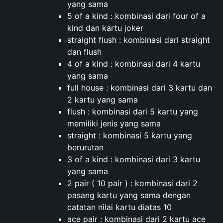
yang sama
5 of a kind : kombinasi dari four of a
kind dan kartu joker
straight flush : kombinasi dari straight
dan flush
4 of a kind : kombinasi dari 4 kartu
yang sama
full house : kombinasi dari 3 kartu dan
2 kartu yang sama
flush : kombinasi dari 5 kartu yang
memiliki jenis yang sama
straight : kombinasi 5 kartu yang
berurutan
3 of a kind : kombinasi dari 3 kartu
yang sama
2 pair ( 10 pair ) : kombinasi dari 2
pasang kartu yang sama dengan
catatan nilai kartu diatas 10
ace pair : kombinasi dari 2 kartu ace