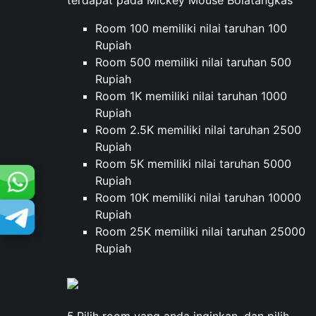
terdapat pada Mickey Mouse Bolatangkas
Room 100 memiliki nilai taruhan 100
Rupiah
Room 500 memiliki nilai taruhan 500
Rupiah
Room 1K memiliki nilai taruhan 1000
Rupiah
Room 2.5K memiliki nilai taruhan 2500
Rupiah
Room 5K memiliki nilai taruhan 5000
Rupiah
Room 10K memiliki nilai taruhan 10000
Rupiah
Room 25K memiliki nilai taruhan 25000
Rupiah