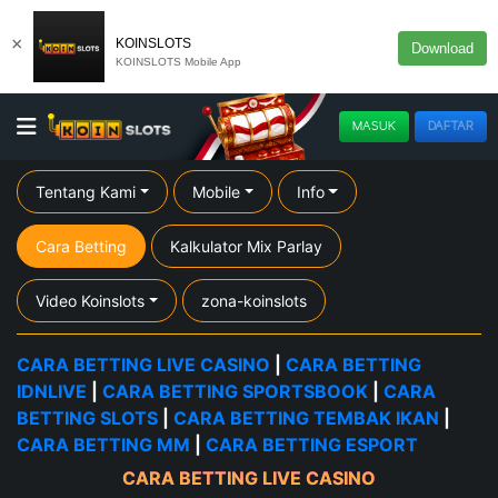
×
KOINSLOTS
Download
KOINSLOTS Mobile App
MASUK
DAFTAR
Tentang Kami
Mobile
Info
Cara Betting
Kalkulator Mix Parlay
Video Koinslots
zona-koinslots
CARA BETTING LIVE CASINO
|
CARA BETTING
IDNLIVE
|
CARA BETTING SPORTSBOOK
|
CARA
BETTING SLOTS
|
CARA BETTING TEMBAK IKAN
|
CARA BETTING MM
|
CARA BETTING ESPORT
CARA BETTING LIVE CASINO