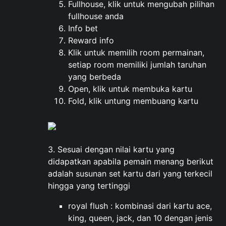
Fullhouse, klik untuk mengubah pilihan
fullhouse anda
Info bet
Reward info
Klik untuk memilih room permainan,
setiap room memiliki jumlah taruhan
yang berbeda
Open, klik untuk membuka kartu
Fold, klik untung membuang kartu
3. Sesuai dengan nilai kartu yang
didapatkan apabila pemain menang berikut
adalah susunan set kartu dari yang terkecil
hingga yang tertinggi
royal flush : kombinasi dari kartu ace,
king, queen, jack, dan 10 dengan jenis