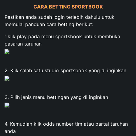
CARA BETTING SPORTBOOK
Pastikan anda sudah login terlebih dahulu untuk
memulai panduan cara betting berikut:
1.klik play pada menu sportsbook untuk membuka
pasaran taruhan
2. Klik salah satu studio sportsbook yang di inginkan.
3. Pilih jenis menu bettingan yang di inginkan
4. Kemudian klik odds number tim atau partai taruhan
anda