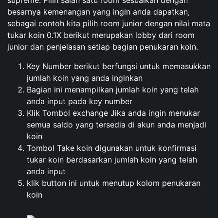
supreme. Pilih salah satu room sesuaikan dengan
besarnya kemenangan yang ingin anda dapatkan,
sebagai contoh kita pilih room junior dengan nilai mata
tukar koin 0.1X berikut merupakan lobby dari room
junior dan penjelasan setiap bagian penukaran koin.
Key Number berikut berfungsi untuk memasukkan
jumlah koin yang anda inginkan
Bagian ini menampilkan jumlah koin yang telah
anda input pada key number
Klik Tombol exchange Jika anda ingin menukar
semua saldo yang tersedia di akun anda menjadi
koin
Tombol Take koin digunakan untuk konfirmasi
tukar koin berdasarkan jumlah koin yang telah
anda input
klik button ini untuk menutup kolom penukaran
koin